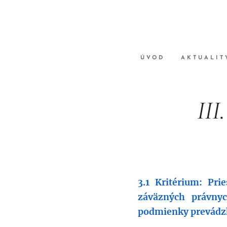
ÚVOD
AKTUALIT
II
3.1
Kritérium: Pri
záväzných právnyc
podmienky prevádzk