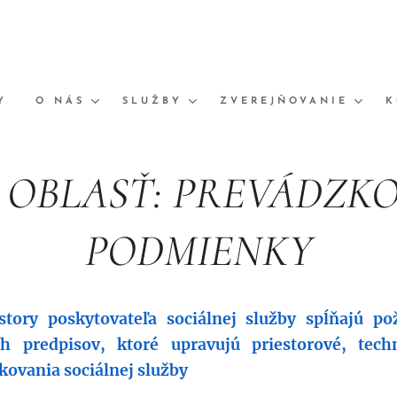
Y
O NÁS
SLUŽBY
ZVEREJŇOVANIE
K
I. OBLASŤ: PREVÁDZK
PODMIENKY
estory poskytovateľa sociálnej služby spĺňajú p
h predpisov, ktoré upravujú priestorové, tech
ovania sociálnej služby