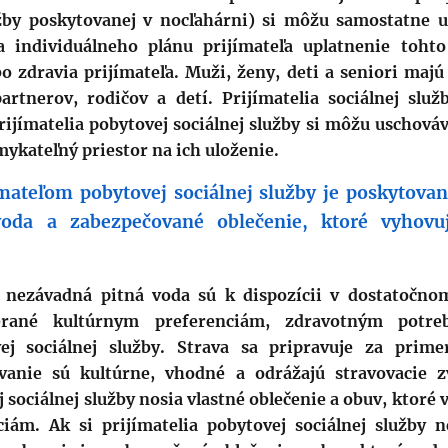
užby poskytovanej v nocľahárni) si môžu samostatne 
a individuálneho plánu prijímateľa uplatnenie tohto
o zdravia prijímateľa. Muži, ženy, deti a seniori majú
rtnerov, rodičov a detí. Prijímatelia sociálnej služ
jímatelia pobytovej sociálnej služby si môžu uschováv
ykateľný priestor na ich uloženie.
ímateľom pobytovej sociálnej služby je poskytova
 voda
a zabezpečované oblečenie, ktoré vyhov
 nezávadná pitná voda sú k dispozícii v dostatočno
erané kultúrnym preferenciám, zdravotným potr
vej sociálnej služby. Strava sa pripravuje za pri
ovanie sú kultúrne, vhodné a odrážajú stravovacie z
j sociálnej služby nosia vlastné oblečenie a obuv, ktoré
iám. Ak si prijímatelia pobytovej sociálnej služby 