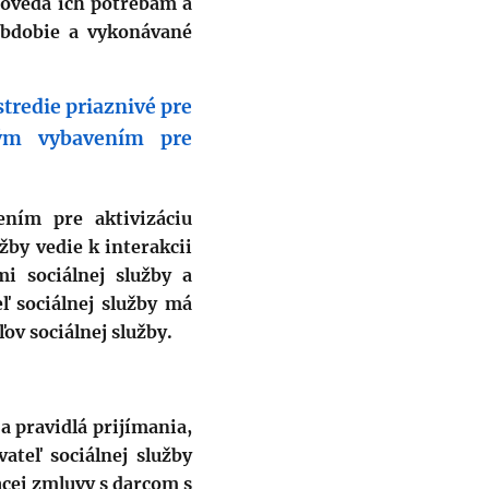
povedá ich potrebám a
obdobie a vykonávané
stredie priaznivé pre
čným vybavením pre
ením pre aktivizáciu
žby vedie k interakcii
i sociálnej služby a
ľ sociálnej služby má
ov sociálnej služby.
a pravidlá prijímania,
ateľ sociálnej služby
cej zmluvy s darcom s