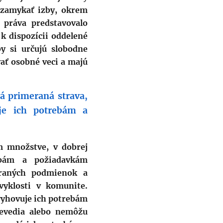
uzamykať izby, okrem
 práva predstavovalo
 k dispozícii oddelené
by si určujú slobodne
ať osobné veci a majú
ná primeraná strava,
uje ich potrebám a
m množstve, v dobrej
ebám a požiadavkám
meraných podmienok a
vyklosti v komunite.
 vyhovuje ich potrebám
nevedia alebo nemôžu