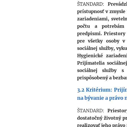
ŠTANDARD:
Prevádz
prístupnosť v zmysle
zariadeniami, svetel
počtu a potrebám 
predpismi.
Priestory
pre všetky osoby v 
sociálnej služby, vy
Hygienické zariade
Prijímatelia sociáln
sociálnej služby 
prispôsobený a bezba
3.2 Kritérium: Prij
na bývanie a právo 
ŠTANDARD:
Priesto
dostatočný životný p
realizovať jeho právo