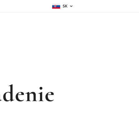
SK
adenie