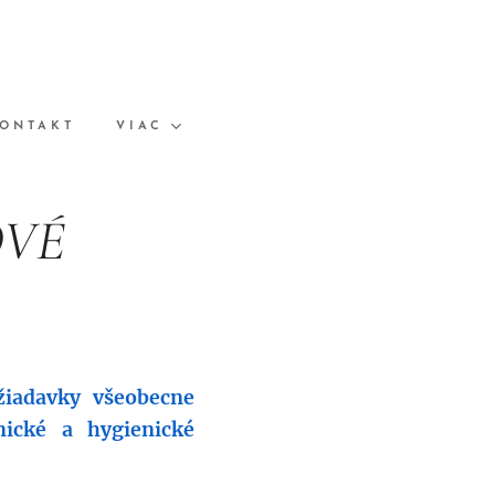
ONTAKT
VIAC
OVÉ
ožiadavky všeobecne
nické a hygienické