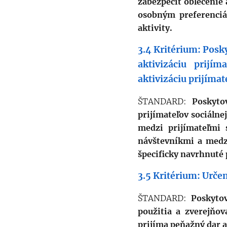
zabezpečiť oblečenie
osobným preferenciá
aktivity.
3.4 Kritérium: Posky
aktivizáciu prijí
aktivizáciu prijímat
ŠTANDARD:
Poskyto
prijímateľov sociálnej
medzi prijímateľmi 
návštevníkmi a medzi
špecificky navrhnuté 
3.5 Kritérium: Určen
ŠTANDARD:
Poskytov
použitia a zverejňov
prijíma peňažný dar 