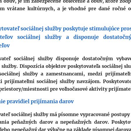
 a obuv, je im zabezpečené oblečenie a obuv, ktoré zod
m vrátane kultúrnych, a je vhodné pre dané ročné 
tovateľ sociálnej služby poskytuje stimulujúce pro
mateľov sociálnej služby a disponuje dostato
eľov
vateľ sociálnej služby disponuje dostatočným vybav
 služby. Dispozícia objektov poskytovateľa sociálnej slu
sociálnej služby a zamestnancami, medzi prijímateľm
 prijímateľmi sociálnej služby navzájom. Poskytovate
priestory/miestnosti pre voľnočasové aktivity prijímateľ
ie pravidiel prijímania darov
ateľ sociálnej služby má písomne vypracované postupy 
ania peňažných darov a nepeňažných darov. Poskytov
alebo nepeňažný dar výlučne na základe písomnej darova