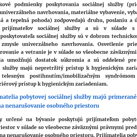
kové podmienky poskytovania sociálnej služby (pr
 univerzálneho navrhovania, materiálne vybavenie, vy
ná a tepelná pohoda) zodpovedajú druhu, poslaniu a úč
prijímateľov sociálnej služby a sú v súlade s
 poskytovateľa sociálnej služby sú v dobrom technicko
zmysle univerzálneho navrhovania. Osvetlenie prie
kurovanie a vetranie je v súlade so všeobecne záväzným
nia umožňujú dostatok súkromia a sú oddelené pr
ej služby majú nepretržitý prístup k hygienickým zari
s telesným postihnutím/imobilizačným syndrómom
riérový prístup k hygienickým zariadeniam.
ímatelia pobytovej sociálnej služby majú primera
na nenarušovanie osobného priestoru
ry určené na bývanie poskytujú prijímateľom pobyto
riestor v súlade so všeobecne záväznými právnymi pr
 na nenarušovanie osobného priestoru. Prijímatelia poby