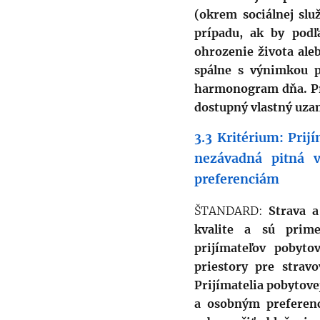
(okrem sociálnej sl
prípadu, ak by podľ
ohrozenie života aleb
spálne s výnimkou pa
harmonogram dňa. Pri
dostupný vlastný uzam
3.3 Kritérium: Prij
nezávadná pitná
preferenciám
ŠTANDARD:
Strava a
kvalite a sú prim
prijímateľov pobyto
priestory pre strav
Prijímatelia pobytove
a osobným preferenc