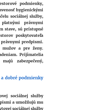
iestorové podmienky,
bavenosť hygienickými
elu sociálnej služby,
 platnými právnymi
m stave, sú prístupné
storov poskytovateľa
i právnymi predpismi.
e mužov a pre ženy.
adeniam. Prijímatelia
 majú zabezpečený,
né a dobré podmienky
vej sociálnej služby
edpismi a umožňujú mu
tovej sociálnej služby